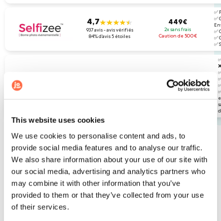
✅ 
✅ 
4,7
449€
En
2x sans frais
937 avis - avis vérifiés
✅ 
Caution de 500€
84% d’avis 5 étoiles
✅ 
✅ S
✅
❌
✅
4,8
490€
✅
✅
2x sans frais
213 avis - avis vérifiés
✅
Caution de 500€
66% d'avis 5 étoiles
e
s
d
This website uses cookies
We use cookies to personalise content and ads, to
(i) avis vérifiés : seuls les clients peuvent laisser un avis sur la
provide social media features and to analyse our traffic.
marque
avis non vérifiés : tout le monde peut laisser un avis sur la marque
We also share information about your use of our site with
our social media, advertising and analytics partners who
may combine it with other information that you’ve
Voir l’étude complète
provided to them or that they’ve collected from your use
of their services.
Comparatif photobooth :