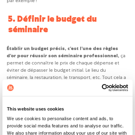
par exemple !
5. Définir le budget du
séminaire
Établir un budget précis, c’est l’une des règles
d’or pour réussir son séminaire professionnel,
ça
permet de connaître le prix de chaque dépense et
éviter de dépasser le budget initial. Le lieu du
séminaire, la restauration, le transport, etc. Tout cela a
un coût ! Il est donc important de
connaître le
nombre exact de participants pour prévoir un
budget
et ne pas hésiter à prévoir plus en cas
d’imprévu.
This website uses cookies
We use cookies to personalise content and ads, to
Petite astuce ! Si vous souhaitez
organiser votre
provide social media features and to analyse our traffic.
événement
dans un lieu destiné aux séminaires
We also share information about your use of our site with