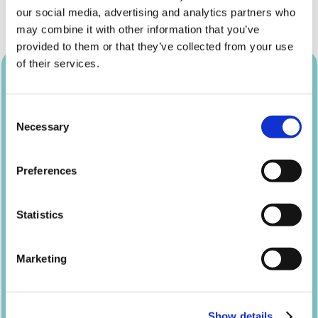
d’entreprise, on vous conseille de privilégier un séjour
our social media, advertising and analytics partners who
en début de semaine, les prix sont plus avantageux.
may combine it with other information that you’ve
provided to them or that they’ve collected from your use
of their services.
Consent
Necessary
Selection
Preferences
Statistics
Un photobooth Josepho, ça vous dit ?
Fédérez vos collaborateurs autour d’une animation
Marketing
photo fun, qui fait toujours l’unanimité !
Louer un photobooth d'entreprise
Show details