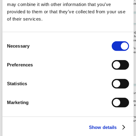
💼 Pour quel événement
may combine it with other information that you’ve
point de vente 🛍 mais aussi vos événem
professionnel l’utiliser ?
d’entreprise.
provided to them or that they’ve collected from your use
💰
Prix
of their services.
À partir de
295€ TTC 🤩
(245€ HT)
⏰ 24H de location
(avec dimanches et jour fériés offerts)
🎨 Personnalisation du contour photo (ch
Consent
d’un contour personnalisé + ajout d’un te
ajout d’un logo)
Necessary
Selection
📸 Prise illimitée de photos et de GIFs
🖨 Impression instantanée de 300 photos 
☀️ Offre
photos en double)
💌 Envoi illimité par mail
Preferences
🔗Galerie photo en ligne
☎️ Support technique 7/7jours
Découvrez les options !
Statistics
3 colis
(transport facile dans une voiture citadi
Marketing
Livraison au plus tard la veille de l'événe
et retour à faire le lendemain (dimanche
jours fériés offerts)
📦 Transport
🚚 Livraison & retour en point relais Chron
- 60€ TTC (offerts dès 375 € TTC de comma
Show details
📍Livraison sur place pour 120€ TTC