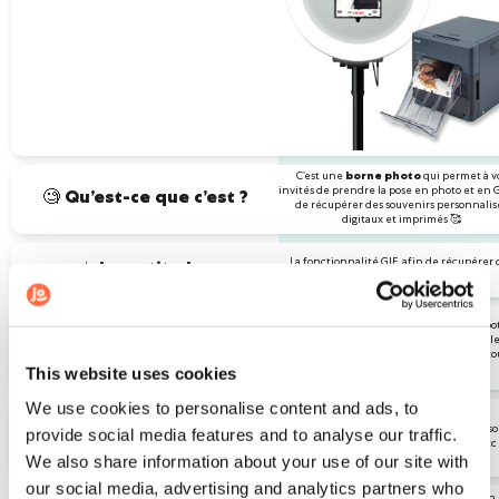
C’est une
borne photo
qui permet à v
invités de prendre la pose en photo et en G
🧐
Qu’est-ce que c’est ?
de récupérer des souvenirs personnalis
digitaux et imprimés 🥰
La fonctionnalité GIF, afin de récupérer 
☀️
Le petit plus
souvenirs décalés & digitaux ! 😜
Nous voulions créer le tout 1er photoboo
plug&play ! Un photobooth super simple
💡
L’histoire
installer et à utiliser 👌 Pour du fun en t
This website uses cookies
sérénité 🙏🏼
We use cookies to personalise content and ads, to
🎉 Pour quel événement
Pour vos grandes occasions : mariage 💍 , s
provide social media features and to analyse our traffic.
avec mes proches l’utiliser
des 30 ans 🎁 , bar-mitzvah, rallye etc
?
We also share information about your use of our site with
our social media, advertising and analytics partners who
Il est idéal pour un salon, une animation