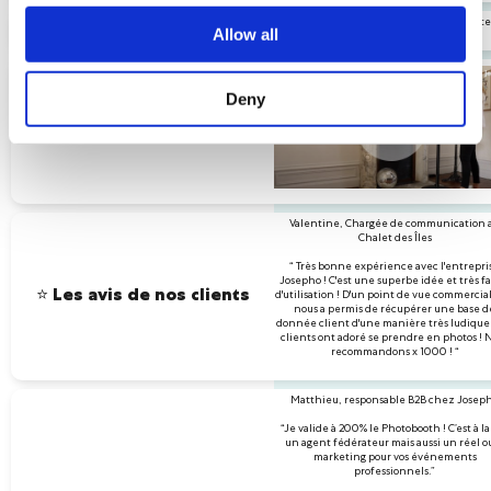
L'installation prend seulement 3 minutes
⏱ Temps d'installation
Allow all
Deny
🎬 Vidéo d'installation
Valentine, Chargée de communication 
Chalet des Îles
“ Très bonne expérience avec l'entrepri
Josepho ! C'est une superbe idée et très fa
⭐️ Les avis de nos clients
d'utilisation ! D'un point de vue commercial
nous a permis de récupérer une base d
donnée client d'une manière très ludique 
clients ont adoré se prendre en photos ! 
recommandons x 1000 ! “
Matthieu, responsable B2B chez Josep
“Je valide à 200% le Photobooth ! C’est à la 
un agent fédérateur mais aussi un réel ou
marketing pour vos événements
professionnels.”