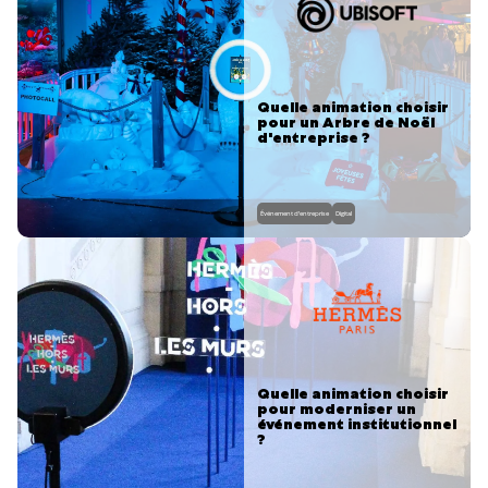
Quelle animation choisir
pour un Arbre de Noël
d'entreprise ?
Événement d'entreprise
Digital
Quelle animation choisir
pour moderniser un
événement institutionnel
?