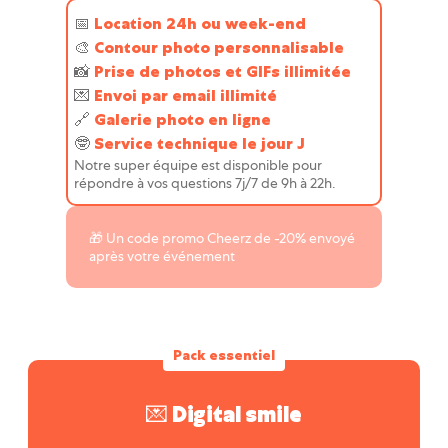
📅
Location 24h ou week-end
🎨
Contour photo personnalisable
📸
Prise de photos et GIFs illimitée
💌️
Envoi par email illimité
🔗
Galerie photo en ligne
🤓
Service technique le jour J
Notre super équipe est disponible pour
répondre à vos questions 7j/7 de 9h à 22h.
🎁 Un code promo Cheerz de -20% envoyé
après votre événement
Pack essentiel
💌 Digital smile