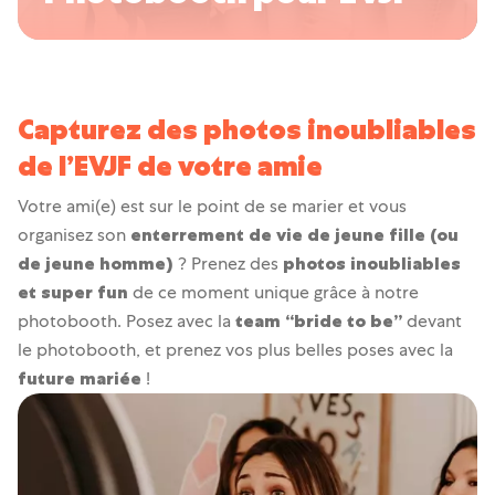
🪄
Josepho Events
Capturez des photos inoubliables
de l’EVJF de votre amie
Votre ami(e) est sur le point de se marier et vous
organisez son
enterrement de vie de jeune fille (ou
de jeune homme)
? Prenez des
photos inoubliables
et super fun
de ce moment unique grâce à notre
photobooth. Posez avec la
team “bride to be”
devant
le photobooth, et prenez vos plus belles poses avec la
future mariée
!