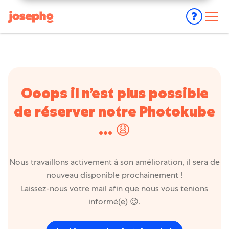
EVENEMENT PRIVÉ
Nos animations
🎉
Location photobooth particuliers
❓
FAQ
À propos
Ooops il n’est plus possible
ÉVÉNEMENT PROFESSIONNEL
Nous contacter
de réserver notre Photokube
💼
Location photobooth entreprises
... 😩
💶
Achat photobooth
⚡ Je réserve mon photobooth
📸
Josepho Live
Nous travaillons activement à son amélioration, il sera de
Mon compte
nouveau disponible prochainement !
📸
Photoflyer
Laissez-nous votre mail afin que nous vous tenions
👀
Cas Clients
informé(e) 😉.
NOUVEAU