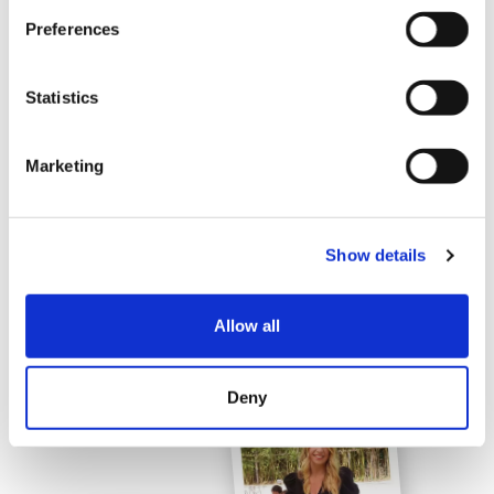
événement, à travers l’objectif
Preferences
de
vos convives !
Statistics
Marketing
Show details
Allow all
Deny