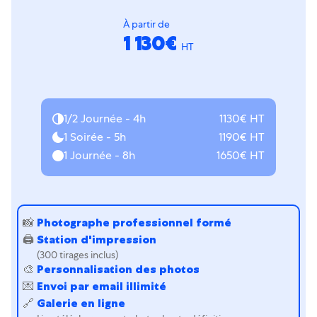
À partir de
1 130€
HT
1/2 Journée - 4h
1130€ HT
1 Soirée - 5h
1190€ HT
1 Journée - 8h
1650€ HT
📸
Photographe professionnel formé
🖨
Station d'impression
(300 tirages inclus)
🎨
Personnalisation des photos
💌
Envoi par email illimité
🔗
Galerie en ligne