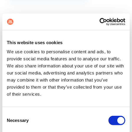
Nos photographes à Le
mans vous offrent
une véritable expérience
This website uses cookies
We use cookies to personalise content and ads, to
événementielle
provide social media features and to analyse our traffic.
We also share information about your use of our site with
our social media, advertising and analytics partners who
may combine it with other information that you’ve
En faisant appel aux photographes de notre
provided to them or that they’ve collected from your use
agence, vous aurez bien plus qu'une séance de
of their services.
shooting photo. Notre matériel innovant
apportera une touche "wahou" à vos
événements professionnels.
Consent
Necessary
Selection