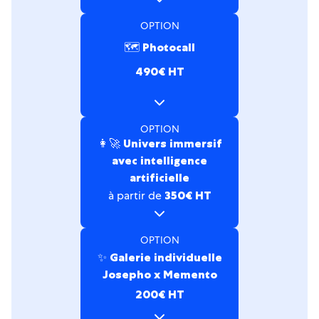
OPTION
🗺 Photocall
490€ HT
OPTION
👩‍🚀 Univers immersif
avec intelligence
artificielle
à partir de
350€ HT
OPTION
✨ Galerie individuelle
Josepho x Memento
200€ HT