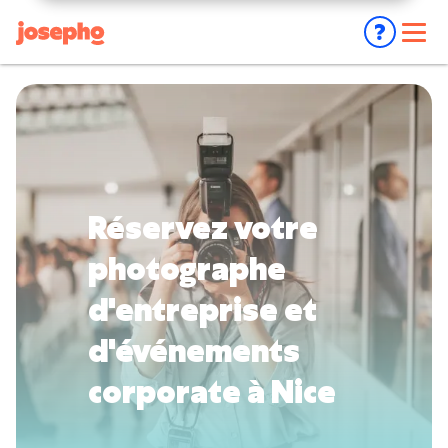
EVENEMENT PRIVÉ
Nos animations
🎉
Location photobooth particuliers
❓
FAQ
À propos
ÉVÉNEMENT PROFESSIONNEL
Nous contacter
Réservez votre
💼
Location photobooth entreprises
photographe
💶
Achat photobooth
⚡ Je réserve mon photobooth
d'entreprise et
📸
Josepho Live
d'événements
Mon compte
📸
Photoflyer
corporate à Nice
👀
Cas Clients
NOUVEAU