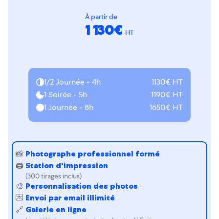
À partir de
1 130€
HT
1/2 Journée - 4h
1130€ HT
1 Soirée - 5h
1190€ HT
1 Journée - 8h
1650€ HT
📸
Photographe professionnel formé
🖨
Station d'impression
(300 tirages inclus)
🎨
Personnalisation des photos
💌
Envoi par email illimité
🔗
Galerie en ligne