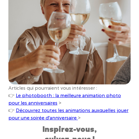
Articles qui pourraient vous intéresser :
👉
Le photobooth : la meilleure animation photo
pour les anniversaires
>
👉
Découvrez toutes les animations auxquelles jouer
pour une soirée d'anniversaire
>
Inspirez-vous,