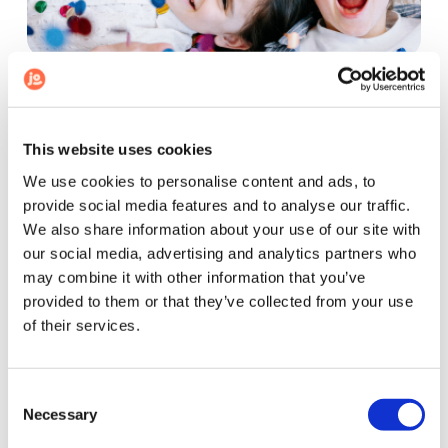
Comment fêter les 10 ans de son enfant
Comment célébrer ses 18 ans,
This website uses cookies
l’étape de la majorité ?
We use cookies to personalise content and ads, to
provide social media features and to analyse our traffic.
La majorité est atteinte, déjà
18 ans
, la fin de
We also share information about your use of our site with
l’adolescence et l’entrée dans la vie adulte ! C’est
our social media, advertising and analytics partners who
d’ailleurs certainement l’un des
anniversaires
le plus
may combine it with other information that you’ve
important d’une vie.
Vous souhaitez organiser une
provided to them or that they’ve collected from your use
soirée d’anniversaire inoubliable pour
of their services.
l’occasion ?
Voici quelques conseils.
Concernant le lieu de réception, vous pouvez louer
Consent
une salle commune pour faire la fête ou rester à
Necessary
Selection
domicile si vous avez assez de place. Concernant les