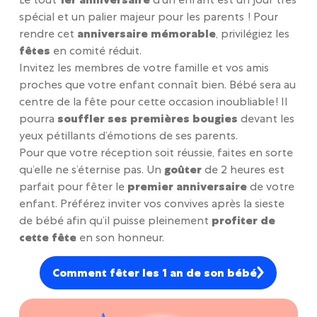
Le tout
1er anniversaire
d’un enfant est un jour très
spécial et un palier majeur pour les parents ! Pour
rendre cet
anniversaire mémorable
, privilégiez les
fêtes
en comité réduit.
Invitez les membres de votre famille et vos amis
proches que votre enfant connaît bien. Bébé sera au
centre de la fête pour cette occasion inoubliable ! Il
pourra
souffler ses premières bougies
devant les
yeux pétillants d’émotions de ses parents.
Pour que votre réception soit réussie, faites en sorte
qu’elle ne s’éternise pas. Un
goûter
de 2 heures est
parfait pour fêter le
premier anniversaire
de votre
enfant. Préférez inviter vos convives après la sieste
de bébé afin qu’il puisse pleinement
profiter de
cette fête
en son honneur.
Comment fêter les 1 an de son bébé