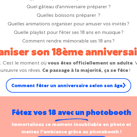
Quel gâteau d'anniversaire préparer ?
Quelles boissons préparer ?
Quelles animations organiser pour amuser vos invités ?
Quelle playlist pour fêter ses 18 ans en musique ?
Comment rendre mémorable ses 18 ans ?
niser son 18ème anniversai
nt. C’est le moment où
vous êtes officiellement un adulte
.
ursuivre vos rêves.
Ce passage à la majorité, ça se fête
!
Comment fêter un anniversaire selon son âge
Fêtez vos 18 avec un photobooth
Immortalisez ce moment inoubliable en photo et
mettez l'ambiance grâce au photobooth !