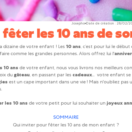
Josepho
Date de création :
28/02/2
êter les 10 ans de so
a dizaine de votre enfant ! Les
10 ans
, c’est pour lui le début
 faire comme les grandes personnes. Alors offrez lui l'
anniver
s 10 ans
de votre enfant, nous vous livrons nos meilleurs cons
hoix du
gâteau
, en passant par les
cadeaux
... votre enfant s
gies
est un cape important dans une vie ! Mais n'oubliez pas un
s.
r les 10 ans
de votre petit pour lui souhaiter un
joyeux ann
SOMMAIRE
Qui inviter pour fêter les 10 ans de mon enfant ?