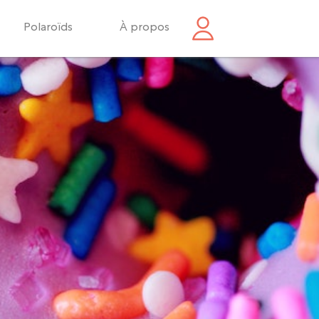
Polaroïds
À propos