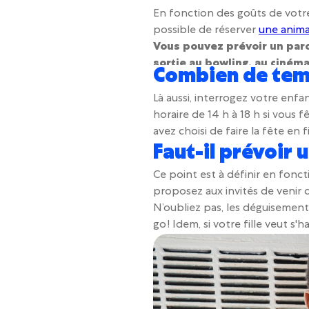
En fonction des goûts de votre f
possible de réserver
une anima
Vous pouvez prévoir un parc
sortie au bowling, au ciném
Combien de temp
manquent pas pour
l’organis
mémorable.
Là aussi, interrogez votre enfan
horaire de 14 h à 18 h si vous f
avez choisi de faire la fête en 
Faut-il prévoir 
Ce point est à définir en fonct
proposez aux invités de venir d
N’oubliez pas, les déguisements
go ! Idem, si votre fille veut s'ha