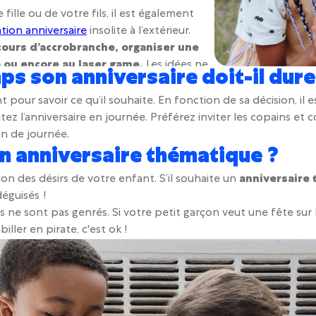
ille ou de votre fils, il est également
tion anniversaire
insolite à l’extérieur.
ours d’accrobranche, organiser une
a ou encore au laser game.
Les idées ne
s son anniversaire doit-il dure
ation d’un anniversaire original et
t pour savoir ce qu’il souhaite. En fonction de sa décision, il
êtez l’anniversaire en journée. Préférez inviter les copains et c
fin de journée.
un anniversaire thématique ?
ion des désirs de votre enfant. S’il souhaite un
anniversaire 
éguisés !
 ne sont pas genrés. Si votre petit garçon veut une fête sur 
biller en pirate, c'est ok !