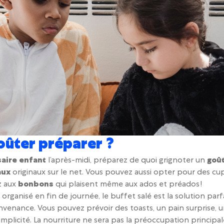
oûter préparer ?
saire enfant
l’après-midi, préparez de quoi grignoter un
goû
aux
originaux sur le net. Vous pouvez aussi opter pour des cu
z aux
bonbons
qui plaisent même aux ados et préados !
organisé en fin de journée, le buffet salé est la solution parf
onvenance. Vous pouvez prévoir des toasts, un pain surprise, 
implicité. La nourriture ne sera pas la préoccupation principal