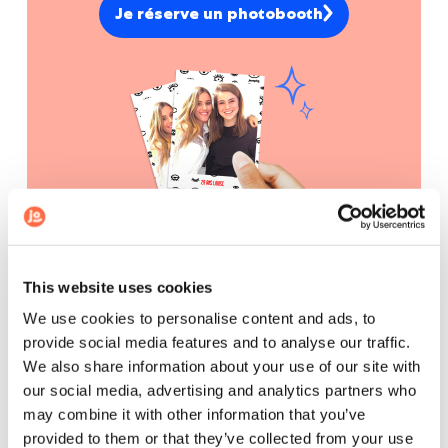
Je réserve un photobooth
2ème défi photo de mariage :
“Exprimer une Émotion”
This website uses cookies
We use cookies to personalise content and ads, to
Description du défi
provide social media features and to analyse our traffic.
Capturez une émotion spécifique dans votre photo.
We also share information about your use of our site with
Votre objectif est d'exprimer clairement cette
our social media, advertising and analytics partners who
émotion à travers votre pose, votre expression
may combine it with other information that you’ve
faciale et, si vous le souhaitez, l'utilisation
provided to them or that they’ve collected from your use