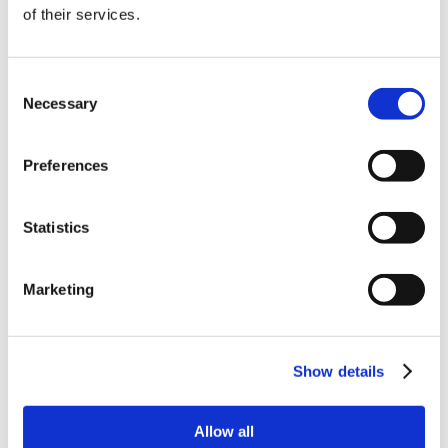
d'accessoires. Nous devrons ensuite la deviner !
of their services.
Consent
Necessary
Selection
Preferences
Statistics
Marketing
Instructions
Show details
Trouvez votre émotion :
trouvez l’émotion qui
vous inspire sur le moment et donnez-vous à cœur
joie pour la reproduire.
Allow all