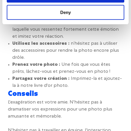
Préparez-vous :
Réfléchissez à la façon dont vous
pouvez exprimer l'émotion à travers votre pose et
Deny
votre expression faciale. Si vous avez du mal à
choisir une pose, pensez à une situation dans
laquelle vous ressentez fortement cette émotion
et imitez votre réaction.
Utilisez les accessoires :
n’hésitez pas à utiliser
des accessoires pour rendre la photo encore plus
drôle.
Prenez votre photo :
Une fois que vous êtes
prêts, lâchez-vous et prenez-vous en photo !
Partagez votre création :
Imprimez-la et ajoutez-
la à notre livre d'or photo.
Conseils
L'exagération est votre amie. N'hésitez pas à
dramatiser vos expressions pour une photo plus
amusante et mémorable.
N'hésitez pas à travailler en équipe. L'interaction