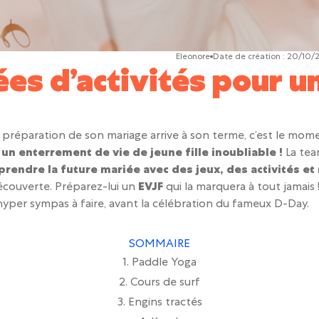
Eleonore
Date de création :
20/10/
ées d’activités pour u
la préparation de son mariage arrive à son terme, c’est le mo
 un enterrement de vie de jeune fille inoubliable !
La te
prendre la future mariée avec des jeux, des activités e
découverte. Préparez-lui un
EVJF
qui la marquera à tout jamais 
yper sympas à faire, avant la célébration du fameux D-Day.
SOMMAIRE
1. Paddle Yoga
2. Cours de surf
3. Engins tractés