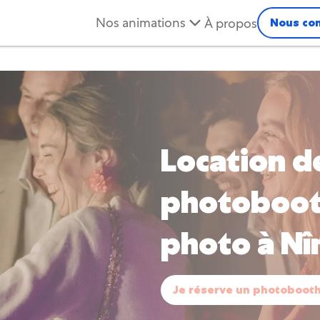
Nos animations
À propos
Nous con
ÉVÉNEMENT PROFESSIONNEL
💼
Location photobooth entreprises
Location d
💶
Achat photobooth
photoboot
📸
Josepho Live
photo à N
Photographe connecté
Je réserve un photoboot
📸
Photoflyer