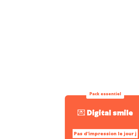
Pack essentiel
💌 Digital smile
Pas d’impression le jour j