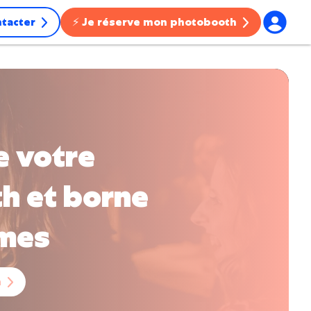
tacter
⚡ Je réserve mon photobooth
NOUVEAU
🪄
Josepho Events
Animations sur-mesure, décors, ...
e votre
h et borne
îmes
h