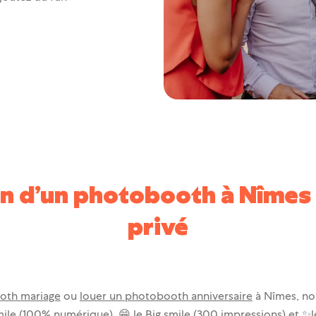
tion d’un photobooth à Nîme
privé
oth mariage
ou
louer un photobooth anniversaire
à Nîmes, no
 smile (100% numérique), 😁 le Big smile (300 impressions) et ✨