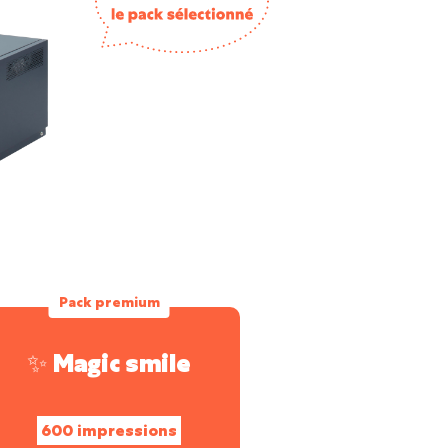
Pack premium
✨ Magic smile
600 impressions