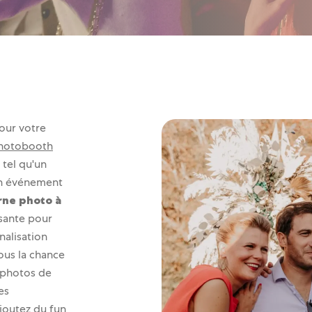
Polaroïds personnalisés
👀
Cas Clients
pour votre
 photobooth
 tel qu'un
un événement
rne photo à
sante pour
nalisation
ous la chance
 photos de
es
joutez du fun