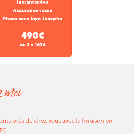
instantanées
Assurance casse
Photo sans logo Josepho
490€
ou 3 x 163€
z moi
ts près de chez vous avec la livraison en
TTC