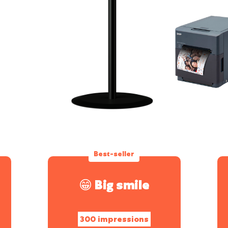
Best-seller
😁 Big smile
300 impressions