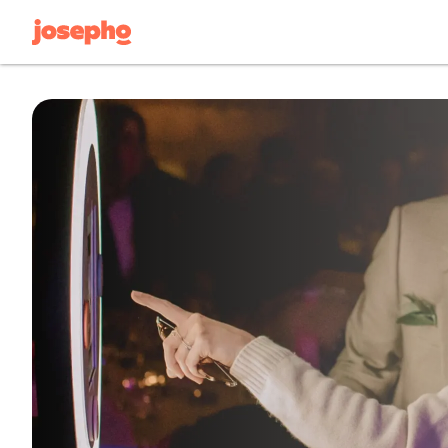
EVENEMENT PRIVÉ
🎉
Location photobooth particuliers
Mariage, anniversaire, EVJF, ...
❓
FAQ
Une question ? C’est par ici !