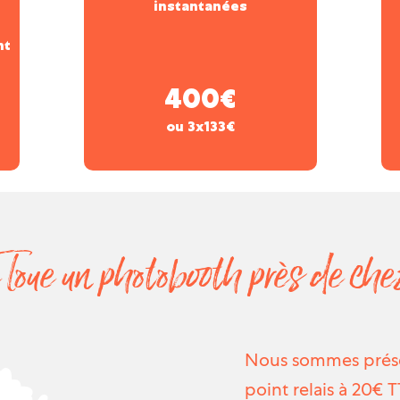
instantanées
nt
400€
ou 3x133€
e loue un photobooth près de che
Nous sommes présen
point relais à 20€ 