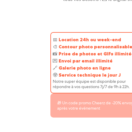
📅
Location 24h ou week-end
🎨
Contour photo personnalisabl
📸
Prise de photos et GIFs illimit
💌️
Envoi par email illimité
🔗
Galerie photo en ligne
🤓
Service technique le jour J
Notre super équipe est disponible pour
répondre à vos questions 7j/7 de 9h à 22h.
🎁 Un code promo Cheerz de -20% envo
après votre événement