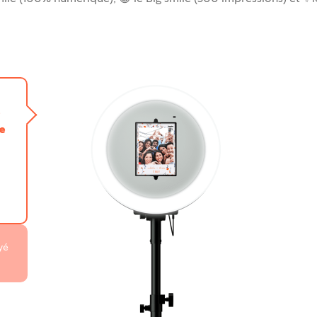
e
ée
yé