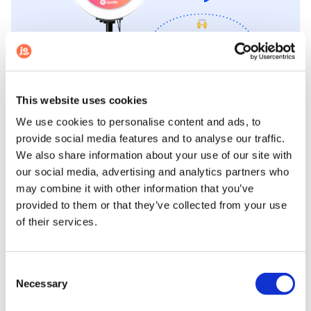
This website uses cookies
We use cookies to personalise content and ads, to
provide social media features and to analyse our traffic.
We also share information about your use of our site with
our social media, advertising and analytics partners who
may combine it with other information that you’ve
provided to them or that they’ve collected from your use
📅
Location 24H
of their services.
🎨
Contour photo personnalisable
📸
Prise de photos et GIFs illimitée
Consent
💌️
Envois par email illimités
Necessary
Selection
🖨️
300 impressions photos
(150 photos imprimées en double)