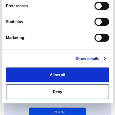
🤖
Récolte de données
Preferences
🔗
Galerie photo en ligne
🤓
Service technique 7j/7
Statistics
👋
Un chef de projet 100% dédié
Accompagnement personnalisé, un
Marketing
suivi à chaque étape de la location,
logistique supervisée.
Show details
Découvrez nos options
Allow all
Deny
OPTION