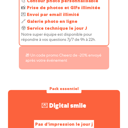
🎨
Contour photo personnalisable
📸
Prise de photos et GIFs illimitée
💌️
Envoi par email illimité
🔗
Galerie photo en ligne
🤓
Service technique le jour J
Notre super équipe est disponible pour
répondre à vos questions 7j/7 de 9h à 22h.
🎁 Un code promo Cheerz de -20% envoyé
après votre événement
Pack essentiel
💌 Digital smile
Pas d’impression le jour j