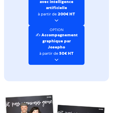
avec intelligence
artificielle
à partir de
200€ HT
OPTION
✍️ Accompagnement
graphique par
Josepho
à partir de
50€ HT