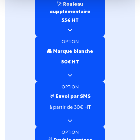
🚀 Rouleau
supplémentaire
55€ HT
OPTION
👻️ Marque blanche
50€ HT
OPTION
💬 Envoi par SMS
à partir de 30€ HT
OPTION
✌️ Double contour