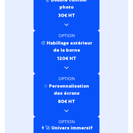
photo
30€ HT
OPTION
🎨 Habillage extérieur
de la borne
120€ HT
OPTION
✨ Personnalisation
des écrans
80€ HT
OPTION
👩‍🚀 Univers immersif