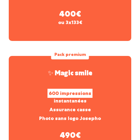
400€
ou 3x133€
Pack premium
✨ Magic smile
600 impressions
instantanées
Assurance casse
Photo sans logo Josepho
490€